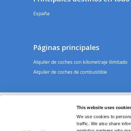
España
Páginas principales
Alquiler de coches con kilometraje ilimitado
Alquiler de coches de combustible
This website uses cookie
We use cookies to personal
traffic. We also share info
analytics partners who may