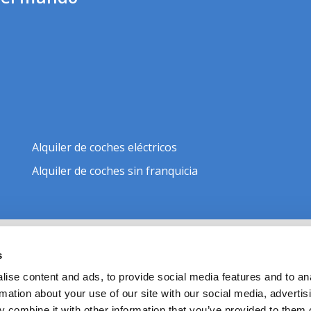
Alquiler de coches eléctricos
Alquiler de coches sin franquicia
s
AYUDA E INFORMACIÓN
ise content and ads, to provide social media features and to an
Política de privacidad
Términos y condiciones
rmation about your use of our site with our social media, advertis
Política de cookies
 combine it with other information that you’ve provided to them o