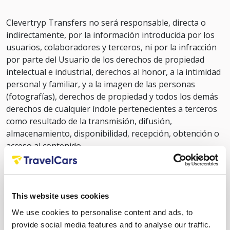
Clevertryp Transfers no será responsable, directa o
indirectamente, por la información introducida por los
usuarios, colaboradores y terceros, ni por la infracción
por parte del Usuario de los derechos de propiedad
intelectual e industrial, derechos al honor, a la intimidad
personal y familiar, y a la imagen de las personas
(fotografías), derechos de propiedad y todos los demás
derechos de cualquier índole pertenecientes a terceros
como resultado de la transmisión, difusión,
almacenamiento, disponibilidad, recepción, obtención o
acceso al contenido.
Clevertryp Transfers no se responsabiliza de los daños
causados por el uso de su sitio web, ya sea directo o
indirecto. Tampoco garantiza la disponibilidad y
This website uses cookies
accesibilidad del sitio web, aunque hará todo lo posible
We use cookies to personalise content and ads, to
por mantenerlo operativo. Las interrupciones pueden
provide social media features and to analyse our traffic.
ocurrir debido a operaciones de mantenimiento.