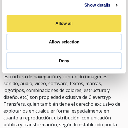
una asociación directa.
Show details
Allow all
7. PROPIEDAD INTELECTUAL
Allow selection
Deny
Los derechos de propiedad intelectual del sitio web,
incluido su nombre de dominio, código fuente, diseño,
estructura de navegación y contenido (imágenes,
sonido, audio, video, software, textos, marcas,
logotipos, combinaciones de colores, estructura y
diseño, etc.) son propiedad exclusiva de Clevertryp
Transfers, quien también tiene el derecho exclusivo de
explotarlos en cualquier forma, especialmente en
cuanto a reproducción, distribución, comunicación
pública y transformación, según lo establecido por la